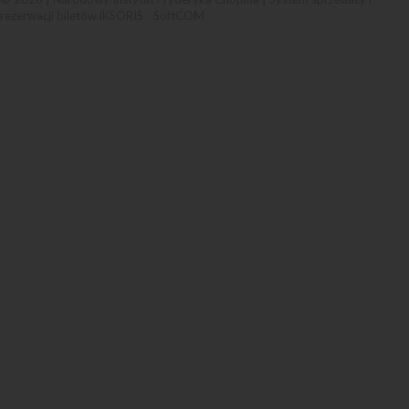
rezerwacji biletów iKSORIS
-
SoftCOM