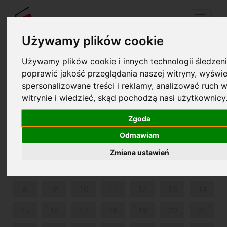
Menu
Używamy plików cookie
Używamy plików cookie i innych technologii śledzeni
Twój koszyk jest pusty!
poprawić jakość przeglądania naszej witryny, wyświe
pl
en
spersonalizowane treści i reklamy, analizować ruch w
witrynie i wiedzieć, skąd pochodzą nasi użytkownicy
BALET Z MUZYKĄ CHOPINA ,,DAMA KAMELIOWA"
Zgoda
CZERWIEC 2026
Odmawiam
PON
WT
ŚR
CZW
PIĄ
SOB
NIE
Zmiana ustawień
1
2
3
4
5
6
7
8
9
10
11
12
13
14
15
16
17
18
19
20
21