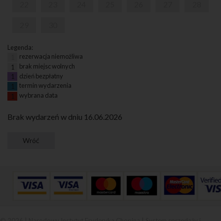
22
23
24
25
26
27
28
29
30
Legenda:
rezerwacja niemożliwa
1
brak miejsc wolnych
1
dzień bezpłatny
1
termin wydarzenia
1
wybrana data
1
Brak wydarzeń w dniu 16.06.2026
© 2026 | Narodowy Instytut Fryderyka Chopina |
System sprzedaży i