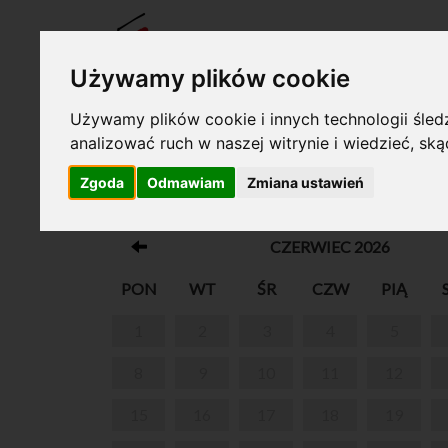
BILET
Używamy plików cookie
Używamy plików cookie i innych technologii śledz
analizować ruch w naszej witrynie i wiedzieć, sk
Twój koszyk jest pusty!
Zgoda
Odmawiam
Zmiana ustawień
BALET Z MUZYKĄ CHOPINA ,,DAMA KA
CZERWIEC 2026
PON
WT
ŚR
CZW
PIĄ
1
2
3
4
5
8
9
10
11
12
15
16
17
18
19