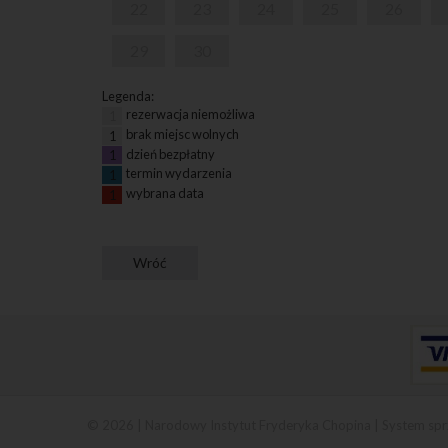
22
23
24
25
26
29
30
Legenda:
rezerwacja niemożliwa
1
brak miejsc wolnych
1
dzień bezpłatny
1
termin wydarzenia
1
wybrana data
1
© 2026 | Narodowy Instytut Fryderyka Chopina |
System spr