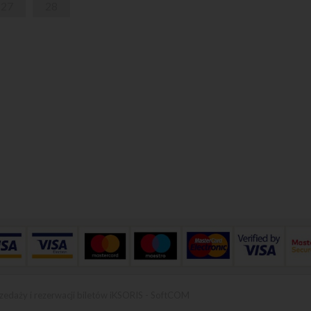
27
28
zedaży i rezerwacji biletów iKSORIS
-
SoftCOM