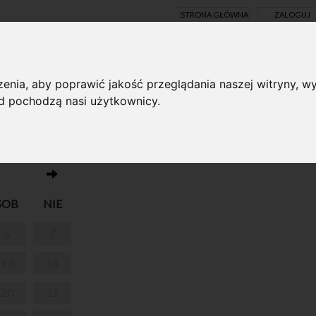
STRONA GŁÓWNA
ZALOGUJ
Y ONLINE
enia, aby poprawić jakość przeglądania naszej witryny, wy
ąd pochodzą nasi użytkownicy.
Brak wydarzeń w dniu 11.06.2026
MELIOWA"
SOB
NIE
6
7
13
14
20
21