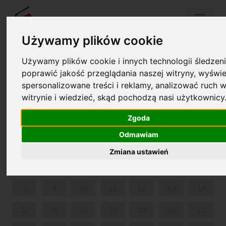
Menu
Używamy plików cookie
Używamy plików cookie i innych technologii śledzeni
Twój koszyk jest pusty!
poprawić jakość przeglądania naszej witryny, wyświe
pl
en
spersonalizowane treści i reklamy, analizować ruch w
witrynie i wiedzieć, skąd pochodzą nasi użytkownicy
BALET Z MUZYKĄ CHOPINA ,,DAMA KAMELIOWA"
Zgoda
CZERWIEC 2026
Odmawiam
PON
WT
ŚR
CZW
PIĄ
SOB
NIE
Zmiana ustawień
1
2
3
4
5
6
7
8
9
10
11
12
13
14
15
16
17
18
19
20
21