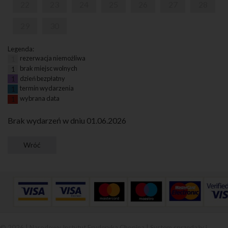
22
23
24
25
26
27
28
29
30
Legenda:
rezerwacja niemożliwa
1
brak miejsc wolnych
1
dzień bezpłatny
1
termin wydarzenia
1
wybrana data
1
Brak wydarzeń w dniu 01.06.2026
© 2026 | Narodowy Instytut Fryderyka Chopina |
System sprzedaży i