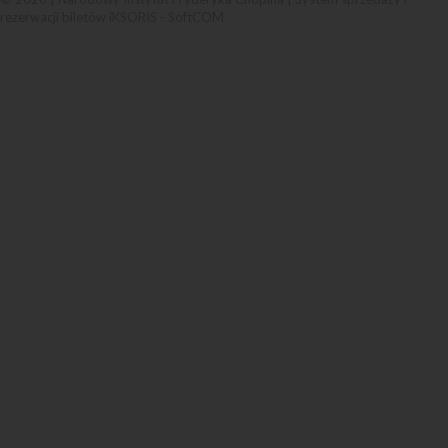
rezerwacji biletów iKSORIS
-
SoftCOM