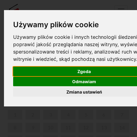
Menu
Używamy plików cookie
Używamy plików cookie i innych technologii śledzeni
Twój koszyk jest pusty!
poprawić jakość przeglądania naszej witryny, wyświe
pl
en
spersonalizowane treści i reklamy, analizować ruch w
witrynie i wiedzieć, skąd pochodzą nasi użytkownicy
1927-2000. HISTORIA MIĘDZYNARODOWYCH
KONKURSÓW PIANISTYCZNYCH IM. FRYDERYKA
Zgoda
CHOPINA. KONKURSY. LAUREACI.
Odmawiam
CZERWIEC 2026
Zmiana ustawień
PON
WT
ŚR
CZW
PIĄ
SOB
NIE
1
2
3
4
5
6
7
8
9
10
11
12
13
14