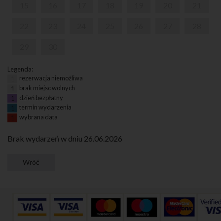
15
16
17
18
19
20
21
22
23
24
25
26
27
28
29
30
Legenda:
rezerwacja niemożliwa
1
brak miejsc wolnych
1
dzień bezpłatny
1
termin wydarzenia
1
wybrana data
1
Brak wydarzeń w dniu 26.06.2026