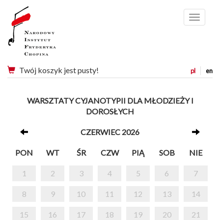
Menu
Twój koszyk jest pusty!
pl
en
WARSZTATY CYJANOTYPII DLA MŁODZIEŻY I
DOROSŁYCH
CZERWIEC 2026
PON
WT
ŚR
CZW
PIĄ
SOB
NIE
1
2
3
4
5
6
7
8
9
10
11
12
13
14
15
16
17
18
19
20
21