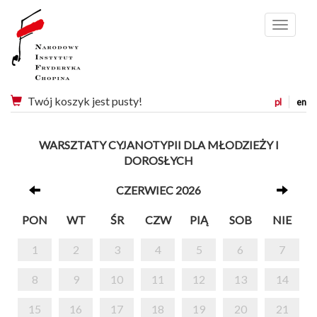
Menu
Twój koszyk jest pusty!
pl
en
WARSZTATY CYJANOTYPII DLA MŁODZIEŻY I
DOROSŁYCH
CZERWIEC 2026
PON
WT
ŚR
CZW
PIĄ
SOB
NIE
1
2
3
4
5
6
7
8
9
10
11
12
13
14
15
16
17
18
19
20
21