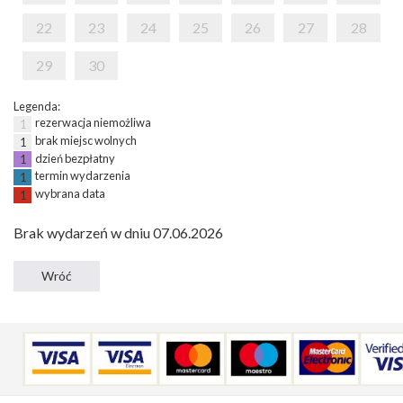
22
23
24
25
26
27
28
29
30
Legenda:
rezerwacja niemożliwa
1
brak miejsc wolnych
1
dzień bezpłatny
1
termin wydarzenia
1
wybrana data
1
Brak wydarzeń w dniu 07.06.2026