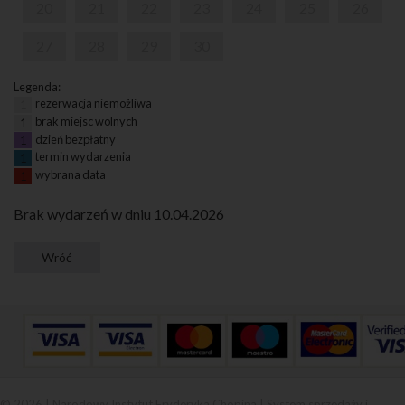
20
21
22
23
24
25
26
27
28
29
30
Legenda:
rezerwacja niemożliwa
1
brak miejsc wolnych
1
dzień bezpłatny
1
termin wydarzenia
1
wybrana data
1
Brak wydarzeń w dniu 10.04.2026
© 2026 | Narodowy Instytut Fryderyka Chopina |
System sprzedaży i