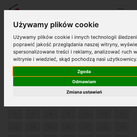
Menu
Używamy plików cookie
Używamy plików cookie i innych technologii śledzeni
Twój koszyk jest pusty!
poprawić jakość przeglądania naszej witryny, wyświe
pl
en
spersonalizowane treści i reklamy, analizować ruch w
witrynie i wiedzieć, skąd pochodzą nasi użytkownicy
WARSZTATY CYJANOTYPII DLA RODZIN Z DZIEĆMI
Zgoda
KWIECIEŃ 2026
Odmawiam
PON
WT
ŚR
CZW
PIĄ
SOB
NIE
Zmiana ustawień
1
2
3
4
5
6
7
8
9
10
11
12
13
14
15
16
17
18
19