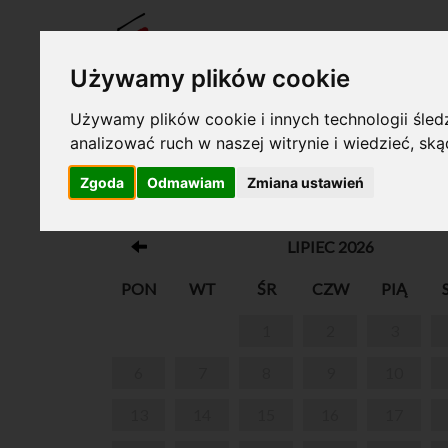
BILET
Używamy plików cookie
Używamy plików cookie i innych technologii śledz
analizować ruch w naszej witrynie i wiedzieć, sk
Twój koszyk jest pusty!
Zgoda
Odmawiam
Zmiana ustawień
MŁODOŚĆ CHOPINA
LIPIEC 2026
PON
WT
ŚR
CZW
PIĄ
1
2
3
6
7
8
9
10
13
14
15
16
17