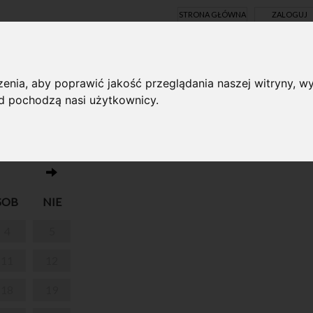
STRONA GŁÓWNA
ZALOGUJ
Y ONLINE
enia, aby poprawić jakość przeglądania naszej witryny, wy
ąd pochodzą nasi użytkownicy.
Brak wydarzeń w dniu 01.07.2026
SOB
NIE
4
5
11
12
18
19