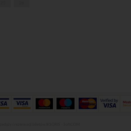
25
26
zedaży i rezerwacji biletów iKSORIS
-
SoftCOM