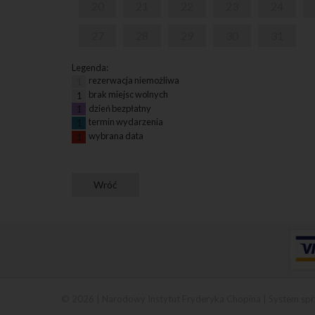
20
21
22
23
24
27
28
29
30
31
Legenda:
rezerwacja niemożliwa
1
brak miejsc wolnych
1
dzień bezpłatny
1
termin wydarzenia
1
wybrana data
1
© 2026 | Narodowy Instytut Fryderyka Chopina |
System spr