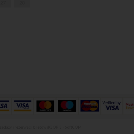
27
28
zedaży i rezerwacji biletów iKSORIS
-
SoftCOM