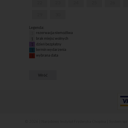
22
23
24
25
26
29
30
Legenda:
rezerwacja niemożliwa
1
brak miejsc wolnych
1
dzień bezpłatny
1
termin wydarzenia
1
wybrana data
1
© 2026 | Narodowy Instytut Fryderyka Chopina |
System spr