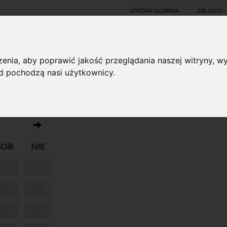
STRONA GŁÓWNA
ZALOGUJ
Y ONLINE
enia, aby poprawić jakość przeglądania naszej witryny, wy
ąd pochodzą nasi użytkownicy.
Brak wydarzeń w dniu 25.06.2026
SOB
NIE
6
7
13
14
20
21