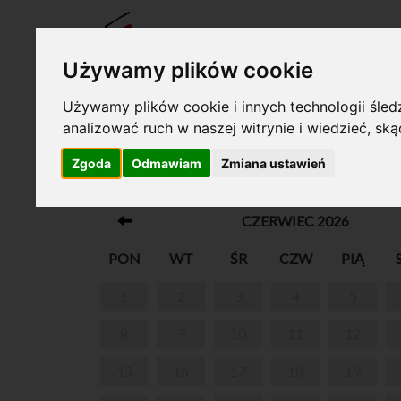
BILET
Używamy plików cookie
Używamy plików cookie i innych technologii śledz
analizować ruch w naszej witrynie i wiedzieć, sk
Twój koszyk jest pusty!
Zgoda
Odmawiam
Zmiana ustawień
BŁĘKITNA NUTA.
CZERWIEC 2026
PON
WT
ŚR
CZW
PIĄ
1
2
3
4
5
8
9
10
11
12
15
16
17
18
19