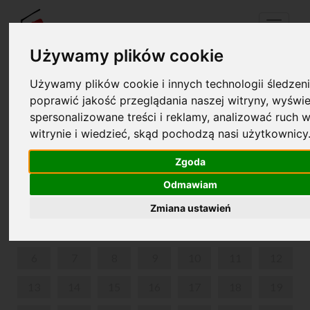
Menu
Używamy plików cookie
Używamy plików cookie i innych technologii śledzeni
Twój koszyk jest pusty!
poprawić jakość przeglądania naszej witryny, wyświe
pl
en
spersonalizowane treści i reklamy, analizować ruch w
witrynie i wiedzieć, skąd pochodzą nasi użytkownicy
SPACERY CHOPINOWSKIE PO WARSZAWIE
Zgoda
LIPIEC 2026
Odmawiam
PON
WT
ŚR
CZW
PIĄ
SOB
NIE
Zmiana ustawień
1
2
3
4
5
6
7
8
9
10
11
12
13
14
15
16
17
18
19