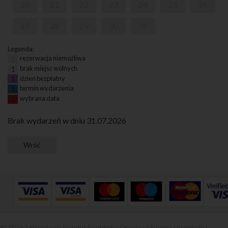
20
21
22
23
24
25
26
27
28
29
30
31
Legenda:
rezerwacja niemożliwa
1
brak miejsc wolnych
1
dzień bezpłatny
1
termin wydarzenia
1
wybrana data
1
Brak wydarzeń w dniu 31.07.2026
© 2026 | Narodowy Instytut Fryderyka Chopina |
System sprzedaży i