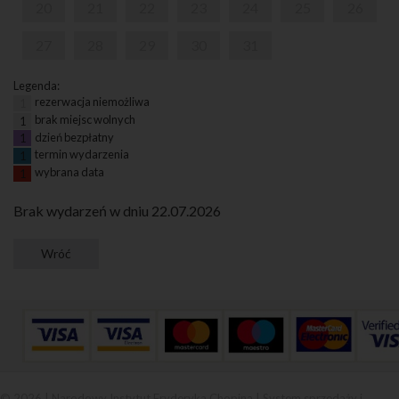
20
21
22
23
24
25
26
27
28
29
30
31
Legenda:
rezerwacja niemożliwa
1
brak miejsc wolnych
1
dzień bezpłatny
1
termin wydarzenia
1
wybrana data
1
Brak wydarzeń w dniu 22.07.2026
© 2026 | Narodowy Instytut Fryderyka Chopina |
System sprzedaży i