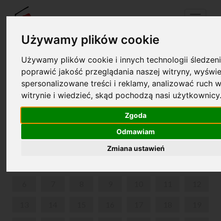
Menu
Używamy plików cookie
Używamy plików cookie i innych technologii śledzeni
Twój koszyk jest pusty!
poprawić jakość przeglądania naszej witryny, wyświe
pl
en
spersonalizowane treści i reklamy, analizować ruch w
witrynie i wiedzieć, skąd pochodzą nasi użytkownicy
SPACERY CHOPINOWSKIE PO WARSZAWIE
Zgoda
LIPIEC 2026
Odmawiam
PON
WT
ŚR
CZW
PIĄ
SOB
NIE
Zmiana ustawień
1
2
3
4
5
6
7
8
9
10
11
12
13
14
15
16
17
18
19