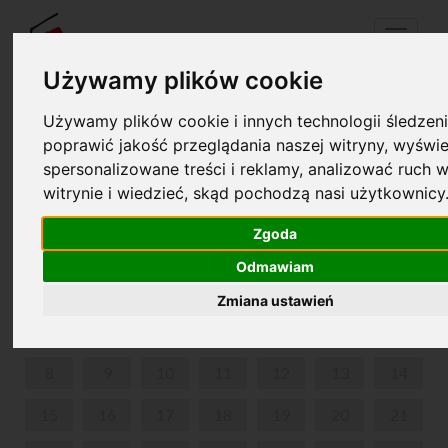
Menu
Używamy plików cookie
Używamy plików cookie i innych technologii śledzeni
Twój koszyk jest pusty!
poprawić jakość przeglądania naszej witryny, wyświe
pl
en
spersonalizowane treści i reklamy, analizować ruch w
witrynie i wiedzieć, skąd pochodzą nasi użytkownicy
SPACERY CHOPINOWSKIE PO WARSZAWIE
Zgoda
CZERWIEC 2026
Odmawiam
PON
WT
ŚR
CZW
PIĄ
SOB
NIE
Zmiana ustawień
1
2
3
4
5
6
7
8
9
10
11
12
13
14
15
16
17
18
19
20
21