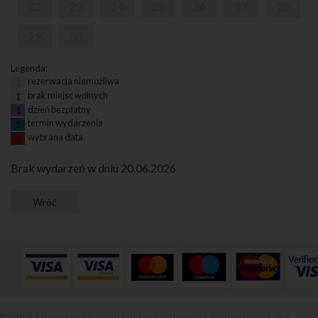
22
23
24
25
26
27
28
29
30
Legenda:
rezerwacja niemożliwa
1
brak miejsc wolnych
1
dzień bezpłatny
1
termin wydarzenia
1
wybrana data
1
Brak wydarzeń w dniu 20.06.2026
© 2026 | Narodowy Instytut Fryderyka Chopina |
System sprzedaży i