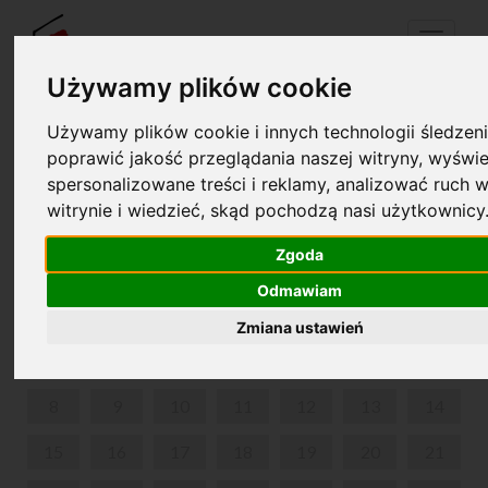
Menu
Używamy plików cookie
Używamy plików cookie i innych technologii śledzeni
Twój koszyk jest pusty!
poprawić jakość przeglądania naszej witryny, wyświe
pl
en
spersonalizowane treści i reklamy, analizować ruch w
witrynie i wiedzieć, skąd pochodzą nasi użytkownicy
SPACERY CHOPINOWSKIE PO WARSZAWIE
Zgoda
CZERWIEC 2026
Odmawiam
PON
WT
ŚR
CZW
PIĄ
SOB
NIE
Zmiana ustawień
1
2
3
4
5
6
7
8
9
10
11
12
13
14
15
16
17
18
19
20
21