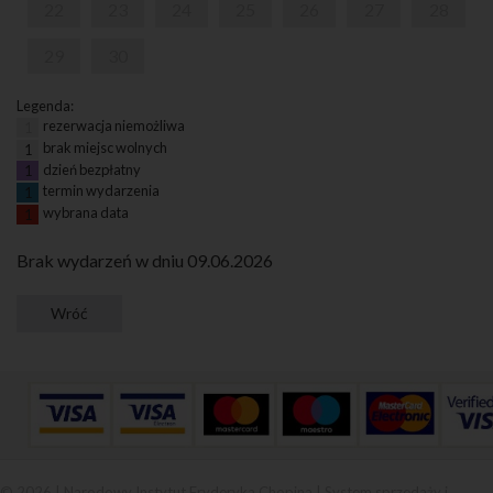
22
23
24
25
26
27
28
29
30
Legenda:
rezerwacja niemożliwa
1
brak miejsc wolnych
1
dzień bezpłatny
1
termin wydarzenia
1
wybrana data
1
Brak wydarzeń w dniu 09.06.2026
© 2026 | Narodowy Instytut Fryderyka Chopina |
System sprzedaży i