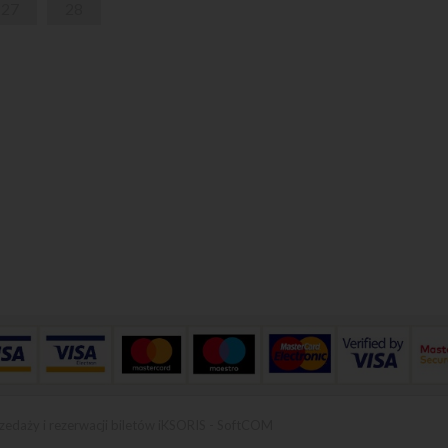
27
28
zedaży i rezerwacji biletów iKSORIS
-
SoftCOM