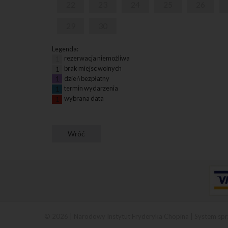
22
23
24
25
26
29
30
Legenda:
rezerwacja niemożliwa
1
brak miejsc wolnych
1
dzień bezpłatny
1
termin wydarzenia
1
wybrana data
1
© 2026 | Narodowy Instytut Fryderyka Chopina |
System spr