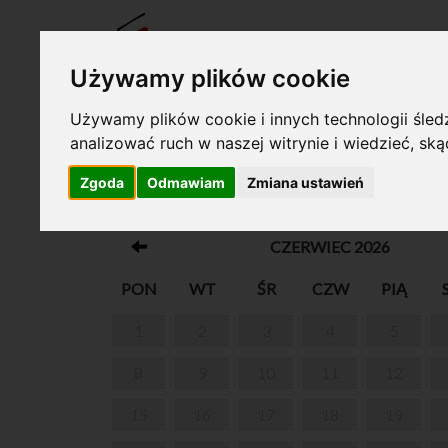
BILET
Używamy plików cookie
Używamy plików cookie i innych technologii śledz
analizować ruch w naszej witrynie i wiedzieć, sk
Twój koszyk jest pusty!
Zgoda
Odmawiam
Zmiana ustawień
SPACERY CHOPINOWSKIE PO WARS
CZERWIEC 2026
PON
WT
ŚR
CZW
PIĄ
1
2
3
4
5
8
9
10
11
12
15
16
17
18
19