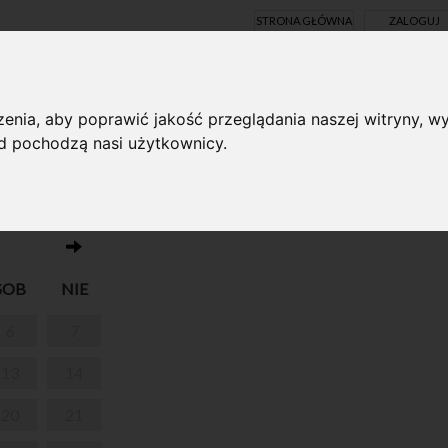
STRONA GŁÓWNA
ZALOGUJ
Y ONLINE
enia, aby poprawić jakość przeglądania naszej witryny, wy
ąd pochodzą nasi użytkownicy.
Brak wydarzeń w dniu 03.06.2026
ZAWIE
SOB
NIE
6
7
13
14
20
21