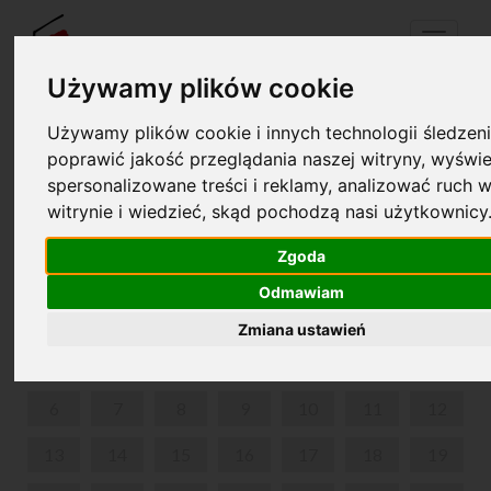
Menu
Używamy plików cookie
Używamy plików cookie i innych technologii śledzeni
Twój koszyk jest pusty!
poprawić jakość przeglądania naszej witryny, wyświe
pl
en
spersonalizowane treści i reklamy, analizować ruch w
witrynie i wiedzieć, skąd pochodzą nasi użytkownicy
SPACERY CHOPINOWSKIE PO WARSZAWIE
Zgoda
KWIECIEŃ 2026
Odmawiam
PON
WT
ŚR
CZW
PIĄ
SOB
NIE
Zmiana ustawień
1
2
3
4
5
6
7
8
9
10
11
12
13
14
15
16
17
18
19