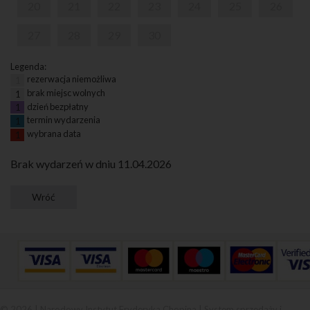
20
21
22
23
24
25
26
27
28
29
30
Legenda:
rezerwacja niemożliwa
1
brak miejsc wolnych
1
dzień bezpłatny
1
termin wydarzenia
1
wybrana data
1
Brak wydarzeń w dniu 11.04.2026
© 2026 | Narodowy Instytut Fryderyka Chopina |
System sprzedaży i