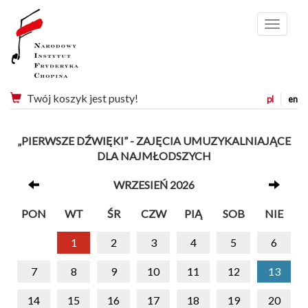
Menu
Twój koszyk jest pusty!
pl
en
„PIERWSZE DŹWIĘKI” - ZAJĘCIA UMUZYKALNIAJĄCE
DLA NAJMŁODSZYCH
WRZESIEŃ 2026
PON
WT
ŚR
CZW
PIĄ
SOB
NIE
1
2
3
4
5
6
7
8
9
10
11
12
13
14
15
16
17
18
19
20