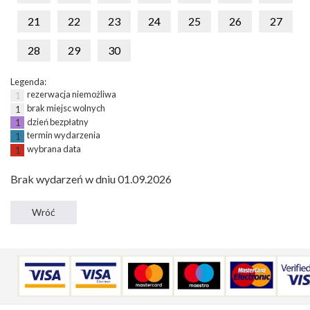
21
22
23
24
25
26
27
28
29
30
Legenda:
rezerwacja niemożliwa
1
brak miejsc wolnych
1
dzień bezpłatny
1
termin wydarzenia
1
wybrana data
1
Brak wydarzeń w dniu 01.09.2026