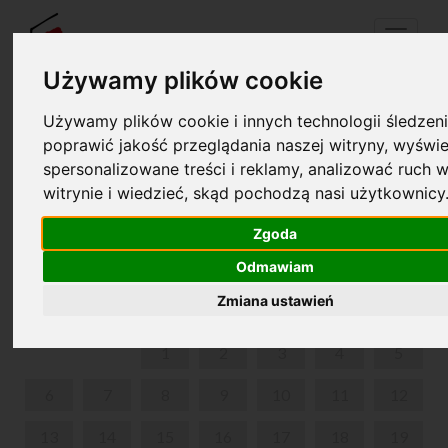
Menu
Używamy plików cookie
Używamy plików cookie i innych technologii śledzeni
Twój koszyk jest pusty!
poprawić jakość przeglądania naszej witryny, wyświe
pl
en
spersonalizowane treści i reklamy, analizować ruch w
witrynie i wiedzieć, skąd pochodzą nasi użytkownicy
„PIERWSZE DŹWIĘKI” - ZAJĘCIA UMUZYKALNIAJĄCE
DLA NAJMŁODSZYCH
Zgoda
Odmawiam
LIPIEC 2026
Zmiana ustawień
PON
WT
ŚR
CZW
PIĄ
SOB
NIE
1
2
3
4
5
6
7
8
9
10
11
12
13
14
15
16
17
18
19