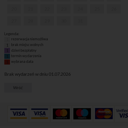
20
21
22
23
24
25
26
27
28
29
30
31
Legenda:
rezerwacja niemożliwa
1
brak miejsc wolnych
1
dzień bezpłatny
1
termin wydarzenia
1
wybrana data
1
Brak wydarzeń w dniu 01.07.2026