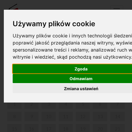
Menu
Używamy plików cookie
Używamy plików cookie i innych technologii śledzeni
Twój koszyk jest pusty!
poprawić jakość przeglądania naszej witryny, wyświe
pl
en
spersonalizowane treści i reklamy, analizować ruch w
witrynie i wiedzieć, skąd pochodzą nasi użytkownicy
„PIERWSZE DŹWIĘKI” - ZAJĘCIA UMUZYKALNIAJĄCE
DLA NAJMŁODSZYCH
Zgoda
Odmawiam
CZERWIEC 2026
Zmiana ustawień
PON
WT
ŚR
CZW
PIĄ
SOB
NIE
1
2
3
4
5
6
7
8
9
10
11
12
13
14
15
16
17
18
19
20
21