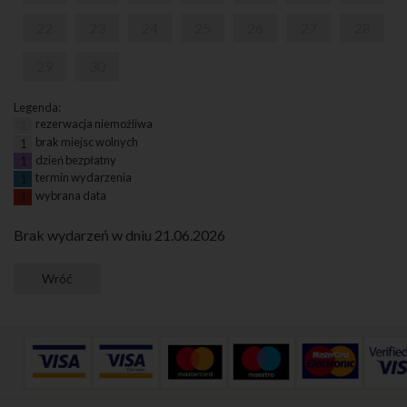
22
23
24
25
26
27
28
29
30
Legenda:
rezerwacja niemożliwa
1
brak miejsc wolnych
1
dzień bezpłatny
1
termin wydarzenia
1
wybrana data
1
Brak wydarzeń w dniu 21.06.2026