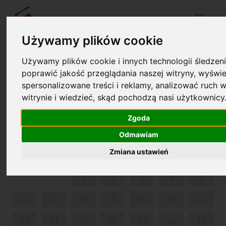
Menu
Używamy plików cookie
Używamy plików cookie i innych technologii śledzeni
Twój koszyk jest pusty!
poprawić jakość przeglądania naszej witryny, wyświe
pl
en
spersonalizowane treści i reklamy, analizować ruch w
witrynie i wiedzieć, skąd pochodzą nasi użytkownicy
„PIERWSZE DŹWIĘKI” - ZAJĘCIA UMUZYKALNIAJĄCE
DLA NAJMŁODSZYCH
Zgoda
Odmawiam
KWIECIEŃ 2026
Zmiana ustawień
PON
WT
ŚR
CZW
PIĄ
SOB
NIE
1
2
3
4
5
6
7
8
9
10
11
12
13
14
15
16
17
18
19