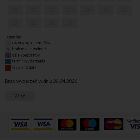
20
21
22
23
24
25
26
27
28
29
30
Legenda:
rezerwacja niemożliwa
1
brak miejsc wolnych
1
dzień bezpłatny
1
termin wydarzenia
1
wybrana data
1
Brak wydarzeń w dniu 26.04.2026