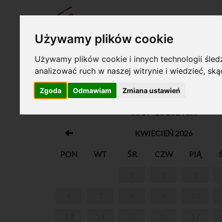
BILET
Używamy plików cookie
Używamy plików cookie i innych technologii śledz
analizować ruch w naszej witrynie i wiedzieć, sk
Twój koszyk jest pusty!
Zgoda
Odmawiam
Zmiana ustawień
„PIERWSZE DŹWIĘKI” - ZAJĘCIA UMUZYKAL
NAJMŁODSZYCH
KWIECIEŃ 2026
PON
WT
ŚR
CZW
PIĄ
1
2
3
6
7
8
9
10
13
14
15
16
17