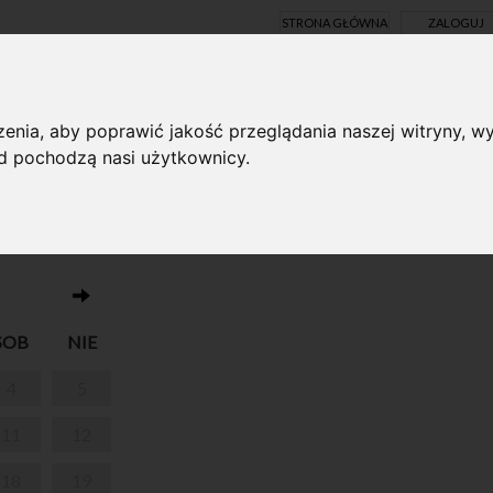
STRONA GŁÓWNA
ZALOGUJ
Y ONLINE
enia, aby poprawić jakość przeglądania naszej witryny, wy
ąd pochodzą nasi użytkownicy.
Brak wydarzeń w dniu 01.04.2026
NIAJĄCE DLA
SOB
NIE
4
5
11
12
18
19