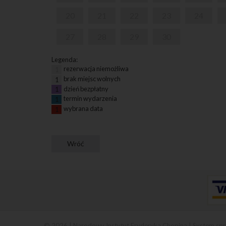
20
21
22
23
24
27
28
29
30
Legenda:
rezerwacja niemożliwa
1
brak miejsc wolnych
1
dzień bezpłatny
1
termin wydarzenia
1
wybrana data
1
© 2026 | Narodowy Instytut Fryderyka Chopina |
System spr