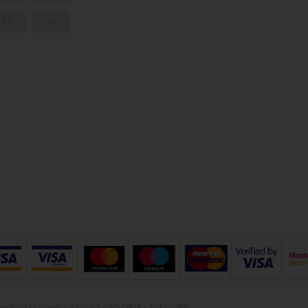
25
26
zedaży i rezerwacji biletów iKSORIS
-
SoftCOM