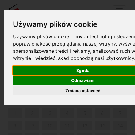
Menu
Używamy plików cookie
Używamy plików cookie i innych technologii śledzeni
Twój koszyk jest pusty!
poprawić jakość przeglądania naszej witryny, wyświe
pl
en
spersonalizowane treści i reklamy, analizować ruch w
witrynie i wiedzieć, skąd pochodzą nasi użytkownicy
KONCERT INAUGURACYJNY - MIĘDZYNARODOWY
KONKURS WIOLONCZELOWY IM. W.
Zgoda
LUTOSŁAWSKIEGO
Odmawiam
STYCZEŃ 2018
Zmiana ustawień
PON
WT
ŚR
CZW
PIĄ
SOB
NIE
1
2
3
4
5
6
7
8
9
10
11
12
13
14