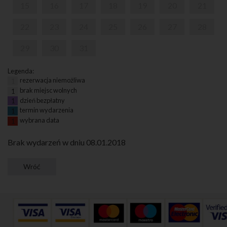
15
16
17
18
19
20
21
22
23
24
25
26
27
28
29
30
31
Legenda:
rezerwacja niemożliwa
1
brak miejsc wolnych
1
dzień bezpłatny
1
termin wydarzenia
1
wybrana data
1
Brak wydarzeń w dniu 08.01.2018