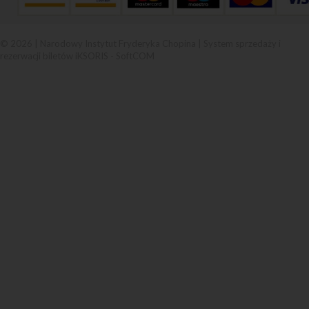
© 2026 | Narodowy Instytut Fryderyka Chopina |
System sprzedaży i
rezerwacji biletów iKSORIS
-
SoftCOM