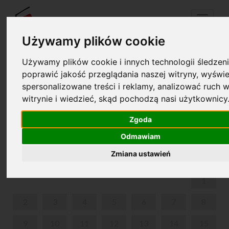
Menu
Używamy plików cookie
Używamy plików cookie i innych technologii śledzeni
Twój koszyk jest pusty!
poprawić jakość przeglądania naszej witryny, wyświe
pl
en
spersonalizowane treści i reklamy, analizować ruch w
witrynie i wiedzieć, skąd pochodzą nasi użytkownicy
ZMYSŁY NATURY - WARSZTATY PRZYRODNICZO-
SENSORYCZNE
Zgoda
Odmawiam
CZERWIEC 2025
Zmiana ustawień
PON
WT
ŚR
CZW
PIĄ
SOB
NIE
1
2
3
4
5
6
7
8
9
10
11
12
13
14
15