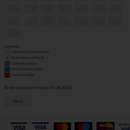
16
17
18
19
20
21
22
23
24
25
26
27
28
29
30
Legenda:
rezerwacja niemożliwa
1
brak miejsc wolnych
1
dzień bezpłatny
1
termin wydarzenia
1
wybrana data
1
Brak wydarzeń w dniu 01.06.2025