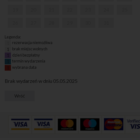
19
20
21
22
23
24
25
26
27
28
29
30
31
Legenda:
rezerwacja niemożliwa
1
brak miejsc wolnych
1
dzień bezpłatny
1
termin wydarzenia
1
wybrana data
1
Brak wydarzeń w dniu 05.05.2025