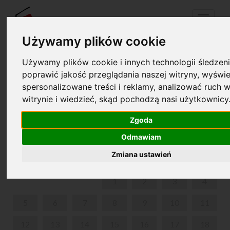
Menu
Używamy plików cookie
Używamy plików cookie i innych technologii śledzeni
Twój koszyk jest pusty!
poprawić jakość przeglądania naszej witryny, wyświe
pl
en
spersonalizowane treści i reklamy, analizować ruch w
witrynie i wiedzieć, skąd pochodzą nasi użytkownicy
ZMYSŁY NATURY - WARSZTATY PRZYRODNICZO-
SENSORYCZNE
Zgoda
Odmawiam
MAJ 2025
Zmiana ustawień
PON
WT
ŚR
CZW
PIĄ
SOB
NIE
1
2
3
4
5
6
7
8
9
10
11
12
13
14
15
16
17
18