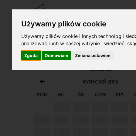
BILET
Używamy plików cookie
Używamy plików cookie i innych technologii śledz
analizować ruch w naszej witrynie i wiedzieć, sk
Twój koszyk jest pusty!
Zgoda
Odmawiam
Zmiana ustawień
RODZINNA EUROPA - KONCERT DLA DO
MŁODZIEŻY
KWIECIEŃ 2025
PON
WT
ŚR
CZW
PIĄ
1
2
3
4
7
8
9
10
11
14
15
16
17
18