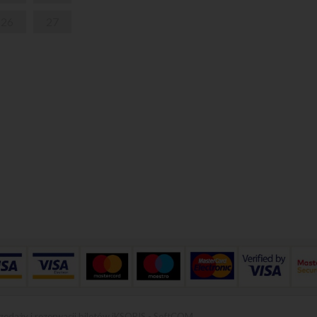
26
27
zedaży i rezerwacji biletów iKSORIS
-
SoftCOM