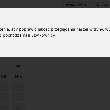
STRONA GŁÓWNA
ZALOGUJ
Y ONLINE
enia, aby poprawić jakość przeglądania naszej witryny, wy
ąd pochodzą nasi użytkownicy.
Brak wydarzeń w dniu 11.04.2025
ROSŁYCH I
SOB
NIE
5
6
12
13
19
20