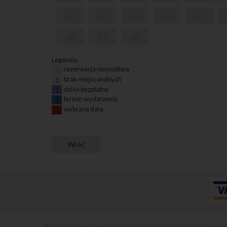
21
22
23
24
25
28
29
30
Legenda:
rezerwacja niemożliwa
1
brak miejsc wolnych
1
dzień bezpłatny
1
termin wydarzenia
1
wybrana data
1
© 2026 | Narodowy Instytut Fryderyka Chopina |
System spr