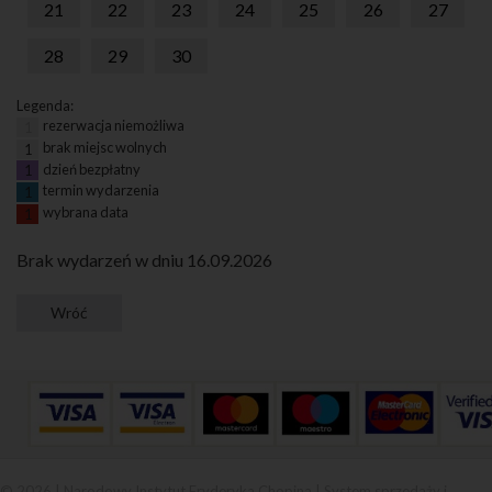
21
22
23
24
25
26
27
28
29
30
Legenda:
rezerwacja niemożliwa
1
brak miejsc wolnych
1
dzień bezpłatny
1
termin wydarzenia
1
wybrana data
1
Brak wydarzeń w dniu 16.09.2026
© 2026 | Narodowy Instytut Fryderyka Chopina |
System sprzedaży i