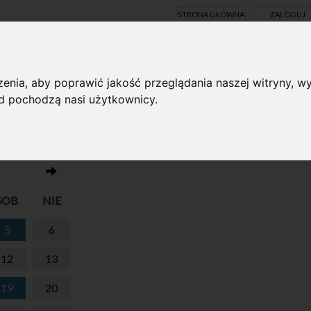
STRONA GŁÓWNA
ZALOGUJ
Y ONLINE
enia, aby poprawić jakość przeglądania naszej witryny, wy
ąd pochodzą nasi użytkownicy.
Brak wydarzeń w dniu 09.09.2026
RODZIN.
SOB
NIE
5
6
12
13
19
20