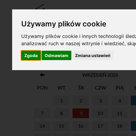
BILET
Używamy plików cookie
Używamy plików cookie i innych technologii śledz
analizować ruch w naszej witrynie i wiedzieć, sk
Twój koszyk jest pusty!
Zgoda
Odmawiam
Zmiana ustawień
DŹWIĘKAMI MÓWIĄC. KONCERTY DLA 
WRZESIEŃ 2026
PON
WT
ŚR
CZW
PIĄ
1
2
3
4
7
8
9
10
11
14
15
16
17
18