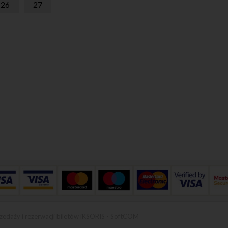
26
27
zedaży i rezerwacji biletów iKSORIS
-
SoftCOM