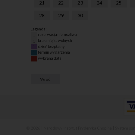
21
22
23
24
25
28
29
30
Legenda:
rezerwacja niemożliwa
1
brak miejsc wolnych
1
dzień bezpłatny
1
termin wydarzenia
1
wybrana data
1
© 2026 | Narodowy Instytut Fryderyka Chopina |
System spr