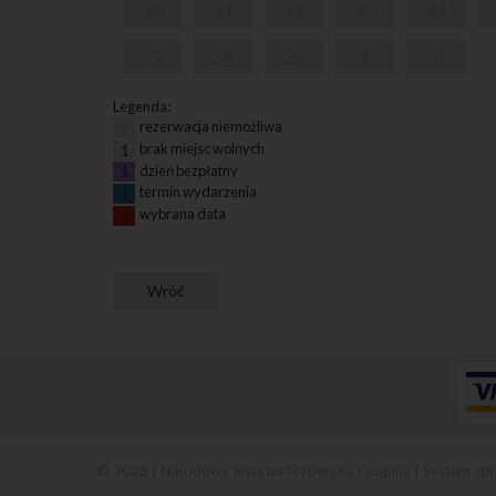
20
21
22
23
24
27
28
29
30
31
Legenda:
rezerwacja niemożliwa
1
brak miejsc wolnych
1
dzień bezpłatny
1
termin wydarzenia
1
wybrana data
1
© 2026 | Narodowy Instytut Fryderyka Chopina |
System spr