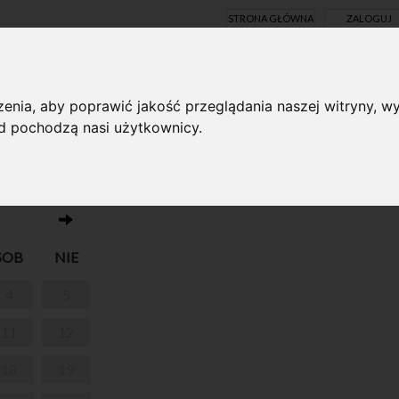
STRONA GŁÓWNA
ZALOGUJ
Y ONLINE
enia, aby poprawić jakość przeglądania naszej witryny, wy
ąd pochodzą nasi użytkownicy.
Brak wydarzeń w dniu 01.07.2026
RODZIN.
SOB
NIE
4
5
11
12
18
19