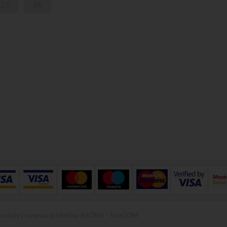
25
26
zedaży i rezerwacji biletów iKSORIS
-
SoftCOM