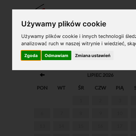
BILET
Używamy plików cookie
Używamy plików cookie i innych technologii śledz
analizować ruch w naszej witrynie i wiedzieć, sk
Twój koszyk jest pusty!
Zgoda
Odmawiam
Zmiana ustawień
DŹWIĘKAMI MÓWIĄC. KONCERTY DLA 
LIPIEC 2026
PON
WT
ŚR
CZW
PIĄ
1
2
3
6
7
8
9
10
13
14
15
16
17