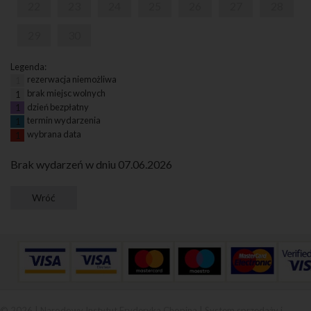
22
23
24
25
26
27
28
29
30
Legenda:
rezerwacja niemożliwa
1
brak miejsc wolnych
1
dzień bezpłatny
1
termin wydarzenia
1
wybrana data
1
Brak wydarzeń w dniu 07.06.2026
© 2026 | Narodowy Instytut Fryderyka Chopina |
System sprzedaży i