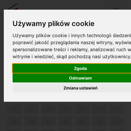
Menu
Używamy plików cookie
Używamy plików cookie i innych technologii śledzeni
Twój koszyk jest pusty!
poprawić jakość przeglądania naszej witryny, wyświe
pl
en
spersonalizowane treści i reklamy, analizować ruch w
witrynie i wiedzieć, skąd pochodzą nasi użytkownicy
DŹWIĘKAMI MÓWIĄC. KONCERTY DLA RODZIN.
Zgoda
CZERWIEC 2026
Odmawiam
PON
WT
ŚR
CZW
PIĄ
SOB
NIE
Zmiana ustawień
1
2
3
4
5
6
7
8
9
10
11
12
13
14
15
16
17
18
19
20
21