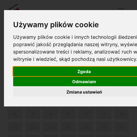
Menu
Używamy plików cookie
Używamy plików cookie i innych technologii śledzeni
Twój koszyk jest pusty!
poprawić jakość przeglądania naszej witryny, wyświe
pl
en
spersonalizowane treści i reklamy, analizować ruch w
witrynie i wiedzieć, skąd pochodzą nasi użytkownicy
DŹWIĘKAMI MÓWIĄC. KONCERTY DLA RODZIN.
Zgoda
MAJ 2026
Odmawiam
PON
WT
ŚR
CZW
PIĄ
SOB
NIE
Zmiana ustawień
1
2
3
4
5
6
7
8
9
10
11
12
13
14
15
16
17