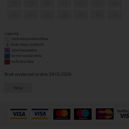
18
19
20
21
22
23
24
25
26
27
28
29
30
31
Legenda:
rezerwacja niemożliwa
1
brak miejsc wolnych
1
dzień bezpłatny
1
termin wydarzenia
1
wybrana data
1
Brak wydarzeń w dniu 24.05.2026