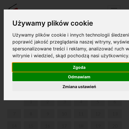
Menu
Używamy plików cookie
Używamy plików cookie i innych technologii śledzeni
Twój koszyk jest pusty!
poprawić jakość przeglądania naszej witryny, wyświe
pl
en
spersonalizowane treści i reklamy, analizować ruch w
witrynie i wiedzieć, skąd pochodzą nasi użytkownicy
RODZINNA EUROPA - KONCERT DLA RODZIN Z
DZIEĆMI
Zgoda
Odmawiam
KWIECIEŃ 2025
Zmiana ustawień
PON
WT
ŚR
CZW
PIĄ
SOB
NIE
1
2
3
4
5
6
7
8
9
10
11
12
13
14
15
16
17
18
19
20