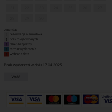
21
22
23
24
25
26
27
28
29
30
Legenda:
rezerwacja niemożliwa
1
brak miejsc wolnych
1
dzień bezpłatny
1
termin wydarzenia
1
wybrana data
1
Brak wydarzeń w dniu 17.04.2025