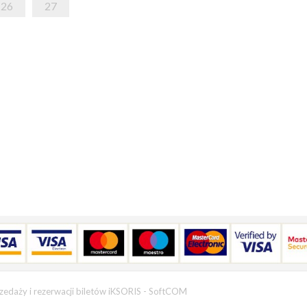
26
27
zedaży i rezerwacji biletów iKSORIS
-
SoftCOM