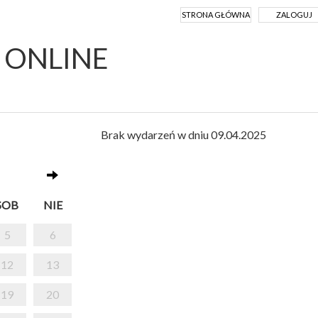
STRONA GŁÓWNA
ZALOGUJ
Y ONLINE
Brak wydarzeń w dniu 09.04.2025
SOB
NIE
5
6
12
13
19
20