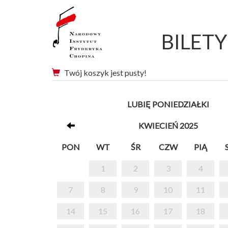
BILET
Twój koszyk jest pusty!
LUBIĘ PONIEDZIAŁKI
KWIECIEŃ 2025
PON
WT
ŚR
CZW
PIĄ
1
2
3
4
7
8
9
10
11
14
15
16
17
18