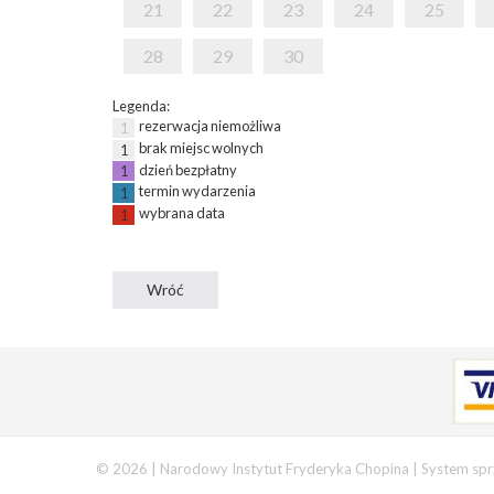
21
22
23
24
25
28
29
30
Legenda:
rezerwacja niemożliwa
1
brak miejsc wolnych
1
dzień bezpłatny
1
termin wydarzenia
1
wybrana data
1
© 2026 | Narodowy Instytut Fryderyka Chopina |
System spr