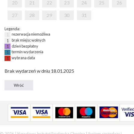
20
21
22
23
24
25
26
27
28
29
30
31
Legenda:
rezerwacja niemożliwa
1
brak miejsc wolnych
1
dzień bezpłatny
1
termin wydarzenia
1
wybrana data
1
Brak wydarzeń w dniu 18.01.2025
© 2026 | Narodowy Instytut Fryderyka Chopina |
System sprzedaży i