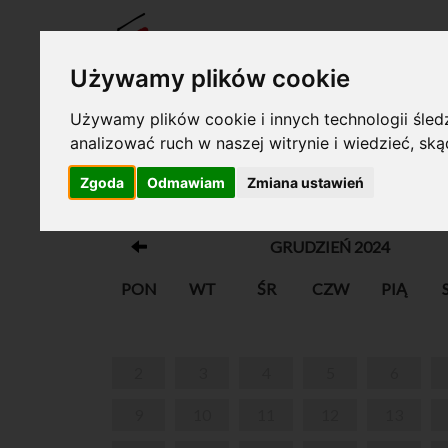
BILET
Używamy plików cookie
Używamy plików cookie i innych technologii śledz
analizować ruch w naszej witrynie i wiedzieć, sk
Twój koszyk jest pusty!
Zgoda
Odmawiam
Zmiana ustawień
FERIE Z ŻABKĄ MELODIĄ W ŻELAZOW
GRUDZIEŃ 2024
PON
WT
ŚR
CZW
PIĄ
2
3
4
5
6
9
10
11
12
13