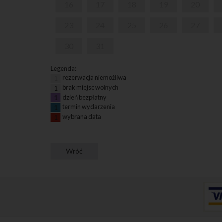
16
17
18
19
20
23
24
25
26
27
30
31
Legenda:
rezerwacja niemożliwa
1
brak miejsc wolnych
1
dzień bezpłatny
1
termin wydarzenia
1
wybrana data
1