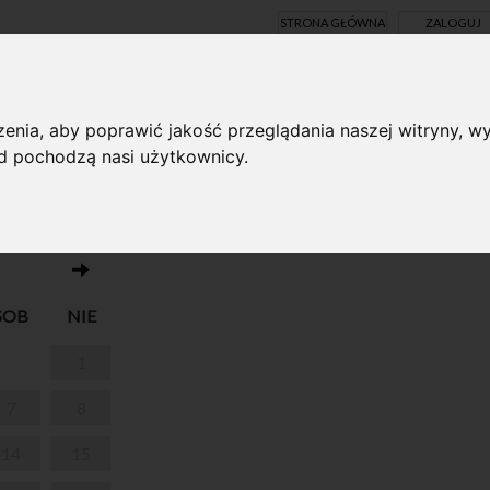
STRONA GŁÓWNA
ZALOGUJ
Y ONLINE
enia, aby poprawić jakość przeglądania naszej witryny, wy
ąd pochodzą nasi użytkownicy.
Brak wydarzeń w dniu 10.12.2024
EJ WOLI
SOB
NIE
1
7
8
14
15