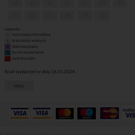
18
19
20
21
22
23
24
25
26
27
28
29
30
Legenda:
rezerwacja niemożliwa
1
brak miejsc wolnych
1
dzień bezpłatny
1
termin wydarzenia
1
wybrana data
1
Brak wydarzeń w dniu 16.11.2024
© 2026 | Narodowy Instytut Fryderyka Chopina |
System sprzedaży i