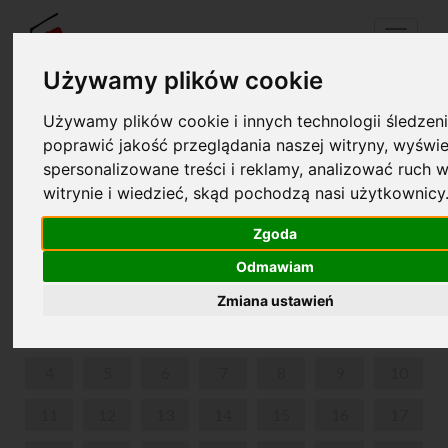
Menu
Używamy plików cookie
Używamy plików cookie i innych technologii śledzeni
Twój koszyk jest pusty!
poprawić jakość przeglądania naszej witryny, wyświe
pl
en
spersonalizowane treści i reklamy, analizować ruch w
witrynie i wiedzieć, skąd pochodzą nasi użytkownicy
MUZYCZNY PRZYBORNIK
Zgoda
LISTOPAD 2024
Odmawiam
PON
WT
ŚR
CZW
PIĄ
SOB
NIE
Zmiana ustawień
1
2
3
4
5
6
7
8
9
10
11
12
13
14
15
16
17