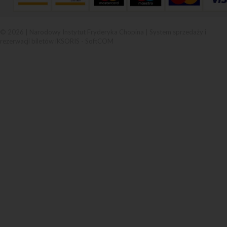
© 2026 | Narodowy Instytut Fryderyka Chopina |
System sprzedaży i
rezerwacji biletów iKSORIS
-
SoftCOM