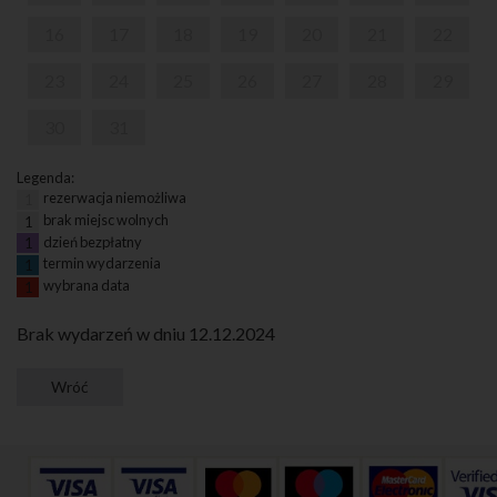
16
17
18
19
20
21
22
23
24
25
26
27
28
29
30
31
Legenda:
rezerwacja niemożliwa
1
brak miejsc wolnych
1
dzień bezpłatny
1
termin wydarzenia
1
wybrana data
1
Brak wydarzeń w dniu 12.12.2024