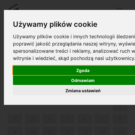
Menu
Używamy plików cookie
Używamy plików cookie i innych technologii śledzeni
Twój koszyk jest pusty!
poprawić jakość przeglądania naszej witryny, wyświe
pl
en
spersonalizowane treści i reklamy, analizować ruch w
witrynie i wiedzieć, skąd pochodzą nasi użytkownicy
EKO CHOPIN - KONCERT Z WARSZTATEM DLA
RODZIN
Zgoda
Odmawiam
GRUDZIEŃ 2024
Zmiana ustawień
PON
WT
ŚR
CZW
PIĄ
SOB
NIE
1
2
3
4
5
6
7
8
9
10
11
12
13
14
15