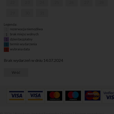
22
23
24
25
26
27
28
29
30
31
Legenda:
rezerwacja niemożliwa
1
brak miejsc wolnych
1
dzień bezpłatny
1
termin wydarzenia
1
wybrana data
1
Brak wydarzeń w dniu 14.07.2024
© 2026 | Narodowy Instytut Fryderyka Chopina |
System sprzedaży i