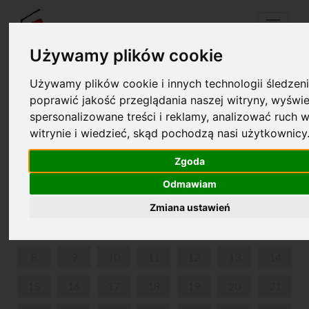
Menu
Używamy plików cookie
Używamy plików cookie i innych technologii śledzeni
Twój koszyk jest pusty!
poprawić jakość przeglądania naszej witryny, wyświe
pl
en
spersonalizowane treści i reklamy, analizować ruch w
witrynie i wiedzieć, skąd pochodzą nasi użytkownicy
MIĘDZYPOKOLENIOWE SPOTKANIA OGRODOWE
Zgoda
LIPIEC 2024
Odmawiam
PON
WT
ŚR
CZW
PIĄ
SOB
NIE
Zmiana ustawień
1
2
3
4
5
6
7
8
9
10
11
12
13
14
15
16
17
18
19
20
21