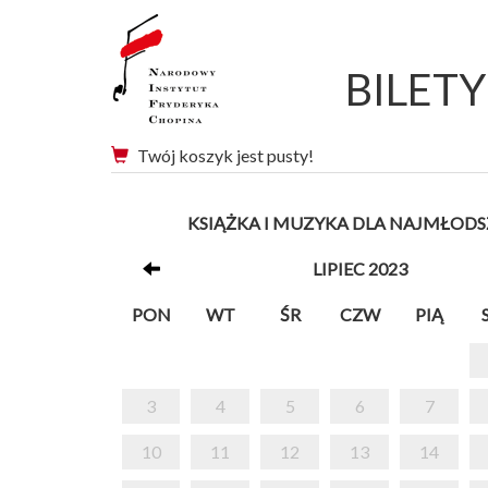
BILET
Twój koszyk jest pusty!
KSIĄŻKA I MUZYKA DLA NAJMŁOD
LIPIEC 2023
PON
WT
ŚR
CZW
PIĄ
3
4
5
6
7
10
11
12
13
14