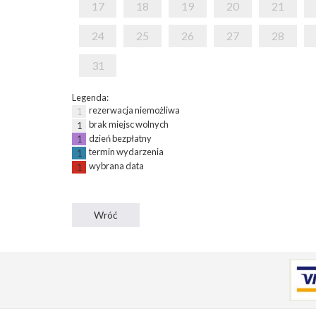
17
18
19
20
21
24
25
26
27
28
31
Legenda:
rezerwacja niemożliwa
1
brak miejsc wolnych
1
dzień bezpłatny
1
termin wydarzenia
1
wybrana data
1