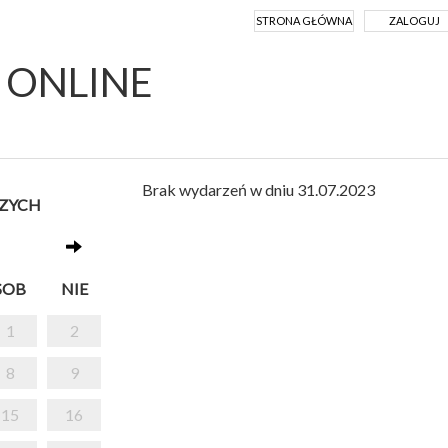
STRONA GŁÓWNA
ZALOGUJ
Y ONLINE
Brak wydarzeń w dniu 31.07.2023
SZYCH
SOB
NIE
1
2
8
9
15
16