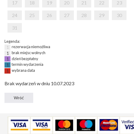
17
18
19
20
21
22
23
24
25
26
27
28
29
30
31
Legenda:
rezerwacja niemożliwa
1
brak miejsc wolnych
1
dzień bezpłatny
1
termin wydarzenia
1
wybrana data
1
Brak wydarzeń w dniu 10.07.2023