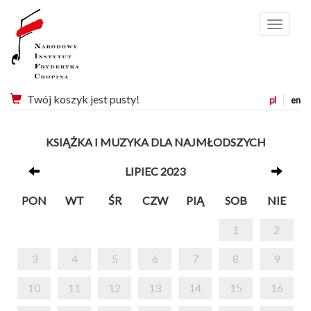
Menu
Twój koszyk jest pusty!
pl
en
KSIĄŻKA I MUZYKA DLA NAJMŁODSZYCH
LIPIEC 2023
PON
WT
ŚR
CZW
PIĄ
SOB
NIE
1
2
3
4
5
6
7
8
9
10
11
12
13
14
15
16