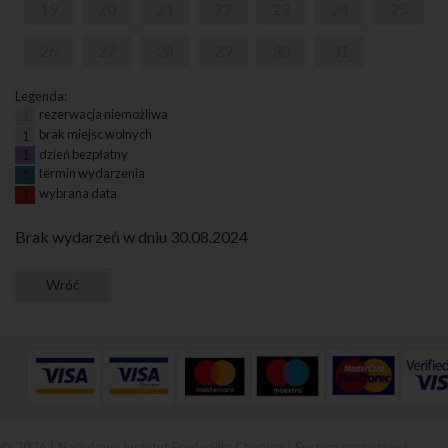
19
20
21
22
23
24
25
26
27
28
29
30
31
Legenda:
rezerwacja niemożliwa
1
brak miejsc wolnych
1
dzień bezpłatny
1
termin wydarzenia
1
wybrana data
1
Brak wydarzeń w dniu 30.08.2024
© 2026 | Narodowy Instytut Fryderyka Chopina |
System sprzedaży i