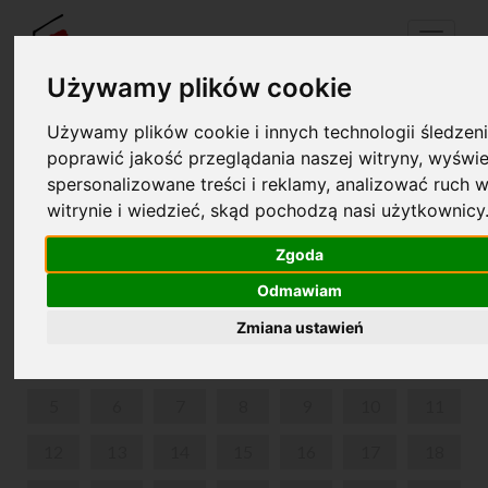
Menu
Używamy plików cookie
Używamy plików cookie i innych technologii śledzeni
Twój koszyk jest pusty!
poprawić jakość przeglądania naszej witryny, wyświe
pl
en
spersonalizowane treści i reklamy, analizować ruch w
witrynie i wiedzieć, skąd pochodzą nasi użytkownicy
FESTIWAL NAUKI - DZIECI I MŁODZIEŻ
Zgoda
SIERPIEŃ 2024
Odmawiam
PON
WT
ŚR
CZW
PIĄ
SOB
NIE
Zmiana ustawień
1
2
3
4
5
6
7
8
9
10
11
12
13
14
15
16
17
18