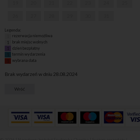
19
20
21
22
23
24
25
26
27
28
29
30
31
Legenda:
rezerwacja niemożliwa
1
brak miejsc wolnych
1
dzień bezpłatny
1
termin wydarzenia
1
wybrana data
1
Brak wydarzeń w dniu 28.08.2024
© 2026 | Narodowy Instytut Fryderyka Chopina |
System sprzedaży i