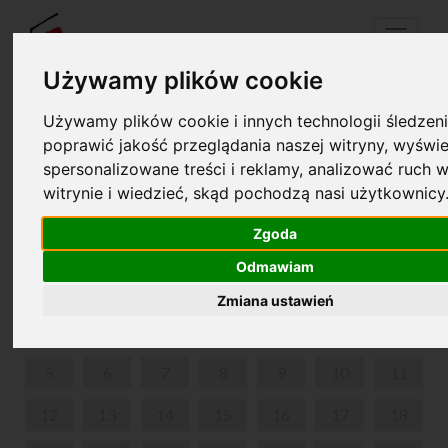
Menu
Używamy plików cookie
Używamy plików cookie i innych technologii śledzeni
Twój koszyk jest pusty!
poprawić jakość przeglądania naszej witryny, wyświe
pl
en
spersonalizowane treści i reklamy, analizować ruch w
witrynie i wiedzieć, skąd pochodzą nasi użytkownicy
FESTIWAL NAUKI - DZIECI I MŁODZIEŻ
Zgoda
SIERPIEŃ 2024
Odmawiam
PON
WT
ŚR
CZW
PIĄ
SOB
NIE
Zmiana ustawień
1
2
3
4
5
6
7
8
9
10
11
12
13
14
15
16
17
18