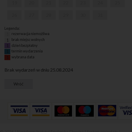
19
20
21
22
23
24
25
26
27
28
29
30
31
Legenda:
rezerwacja niemożliwa
1
brak miejsc wolnych
1
dzień bezpłatny
1
termin wydarzenia
1
wybrana data
1
Brak wydarzeń w dniu 25.08.2024
© 2026 | Narodowy Instytut Fryderyka Chopina |
System sprzedaży i