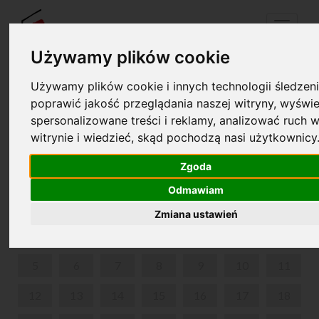
Menu
Używamy plików cookie
Używamy plików cookie i innych technologii śledzeni
Twój koszyk jest pusty!
poprawić jakość przeglądania naszej witryny, wyświe
pl
en
spersonalizowane treści i reklamy, analizować ruch w
witrynie i wiedzieć, skąd pochodzą nasi użytkownicy
FESTIWAL NAUKI - DZIECI I MŁODZIEŻ
Zgoda
SIERPIEŃ 2024
Odmawiam
PON
WT
ŚR
CZW
PIĄ
SOB
NIE
Zmiana ustawień
1
2
3
4
5
6
7
8
9
10
11
12
13
14
15
16
17
18