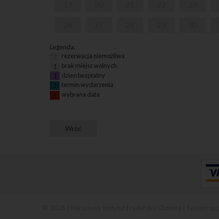
19
20
21
22
23
26
27
28
29
30
Legenda:
rezerwacja niemożliwa
1
brak miejsc wolnych
1
dzień bezpłatny
1
termin wydarzenia
1
wybrana data
1
© 2026 | Narodowy Instytut Fryderyka Chopina |
System spr