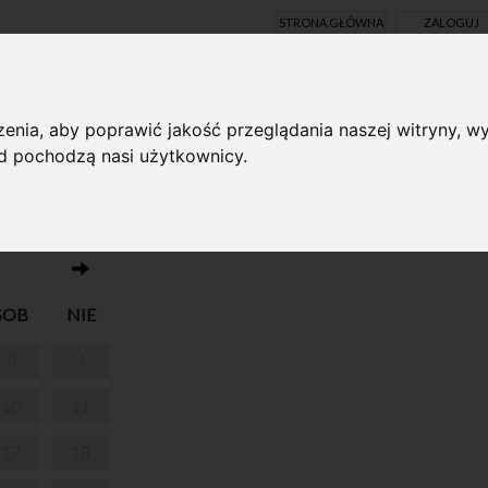
STRONA GŁÓWNA
ZALOGUJ
Y ONLINE
enia, aby poprawić jakość przeglądania naszej witryny, wy
ąd pochodzą nasi użytkownicy.
Brak wydarzeń w dniu 24.08.2024
ZIEŻ
SOB
NIE
3
4
10
11
17
18