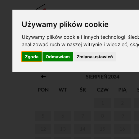
BILET
Używamy plików cookie
Używamy plików cookie i innych technologii śledz
analizować ruch w naszej witrynie i wiedzieć, sk
Twój koszyk jest pusty!
Zgoda
Odmawiam
Zmiana ustawień
FESTIWAL NAUKI - DZIECI I MŁOD
SIERPIEŃ 2024
PON
WT
ŚR
CZW
PIĄ
1
2
5
6
7
8
9
12
13
14
15
16