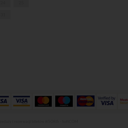
24
25
31
zedaży i rezerwacji biletów iKSORIS
-
SoftCOM