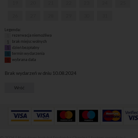
19
20
21
22
23
24
25
26
27
28
29
30
31
Legenda:
rezerwacja niemożliwa
1
brak miejsc wolnych
1
dzień bezpłatny
1
termin wydarzenia
1
wybrana data
1
Brak wydarzeń w dniu 10.08.2024
© 2026 | Narodowy Instytut Fryderyka Chopina |
System sprzedaży i