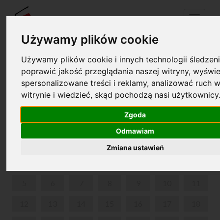
Menu
Używamy plików cookie
Używamy plików cookie i innych technologii śledzeni
Twój koszyk jest pusty!
poprawić jakość przeglądania naszej witryny, wyświe
pl
en
spersonalizowane treści i reklamy, analizować ruch w
witrynie i wiedzieć, skąd pochodzą nasi użytkownicy
FESTIWAL NAUKI - DZIECI I MŁODZIEŻ
Zgoda
SIERPIEŃ 2024
Odmawiam
PON
WT
ŚR
CZW
PIĄ
SOB
NIE
Zmiana ustawień
1
2
3
4
5
6
7
8
9
10
11
12
13
14
15
16
17
18