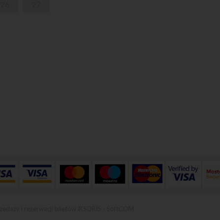
26
27
zedaży i rezerwacji biletów iKSORIS
-
SoftCOM