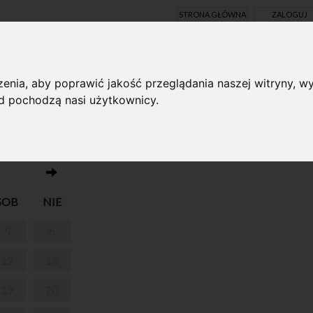
STRONA GŁÓWNA
ZALOGUJ
Y ONLINE
enia, aby poprawić jakość przeglądania naszej witryny, wy
ąd pochodzą nasi użytkownicy.
Brak wydarzeń w dniu 03.04.2025
SOB
NIE
5
6
12
13
19
20