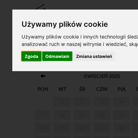
BILET
Używamy plików cookie
Używamy plików cookie i innych technologii śledz
analizować ruch w naszej witrynie i wiedzieć, sk
Twój koszyk jest pusty!
Zgoda
Odmawiam
Zmiana ustawień
UKULELKI DLA DZIECI
KWIECIEŃ 2025
PON
WT
ŚR
CZW
PIĄ
1
2
3
4
7
8
9
10
11
14
15
16
17
18