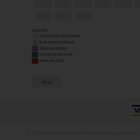
21
22
23
24
25
28
29
30
Legenda:
rezerwacja niemożliwa
1
brak miejsc wolnych
1
dzień bezpłatny
1
termin wydarzenia
1
wybrana data
1
© 2026 | Narodowy Instytut Fryderyka Chopina |
System spr