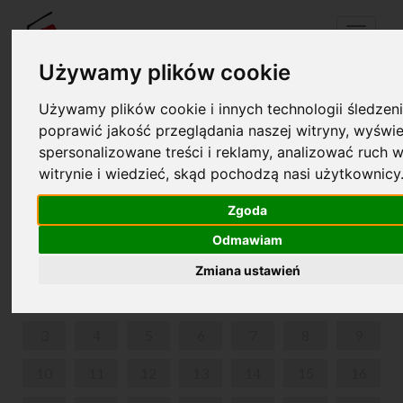
Menu
Używamy plików cookie
Używamy plików cookie i innych technologii śledzeni
Twój koszyk jest pusty!
poprawić jakość przeglądania naszej witryny, wyświe
pl
en
spersonalizowane treści i reklamy, analizować ruch w
witrynie i wiedzieć, skąd pochodzą nasi użytkownicy
UKULELKI DLA DZIECI
Zgoda
MARZEC 2025
Odmawiam
PON
WT
ŚR
CZW
PIĄ
SOB
NIE
Zmiana ustawień
1
2
3
4
5
6
7
8
9
10
11
12
13
14
15
16