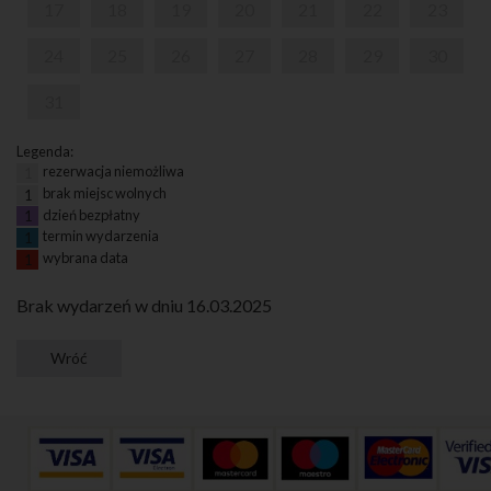
17
18
19
20
21
22
23
24
25
26
27
28
29
30
31
Legenda:
rezerwacja niemożliwa
1
brak miejsc wolnych
1
dzień bezpłatny
1
termin wydarzenia
1
wybrana data
1
Brak wydarzeń w dniu 16.03.2025