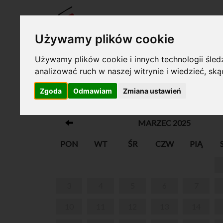
BILET
Używamy plików cookie
Używamy plików cookie i innych technologii śledz
analizować ruch w naszej witrynie i wiedzieć, sk
Twój koszyk jest pusty!
Zgoda
Odmawiam
Zmiana ustawień
UKULELKI DLA DZIECI
MARZEC 2025
PON
WT
ŚR
CZW
PIĄ
3
4
5
6
7
10
11
12
13
14