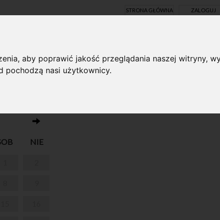
STRONA GŁÓWNA
ZALOGUJ
Y ONLINE
enia, aby poprawić jakość przeglądania naszej witryny, wy
ąd pochodzą nasi użytkownicy.
Brak wydarzeń w dniu 01.03.2025
SOB
NIE
1
2
8
9
15
16