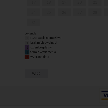
17
18
19
20
21
24
25
26
27
28
31
Legenda:
rezerwacja niemożliwa
1
brak miejsc wolnych
1
dzień bezpłatny
1
termin wydarzenia
1
wybrana data
1