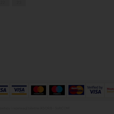
22
23
zedaży i rezerwacji biletów iKSORIS
-
SoftCOM