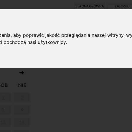
STRONA GŁÓWNA
ZALOGUJ
Y ONLINE
enia, aby poprawić jakość przeglądania naszej witryny, wy
ąd pochodzą nasi użytkownicy.
Brak wydarzeń w dniu 10.02.2025
SOB
NIE
1
2
8
9
15
16