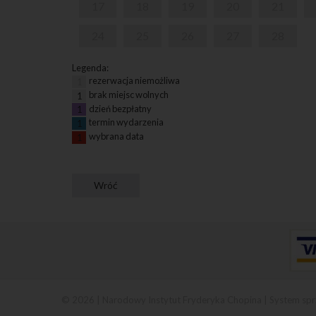
17
18
19
20
21
24
25
26
27
28
Legenda:
rezerwacja niemożliwa
1
brak miejsc wolnych
1
dzień bezpłatny
1
termin wydarzenia
1
wybrana data
1
© 2026 | Narodowy Instytut Fryderyka Chopina |
System spr