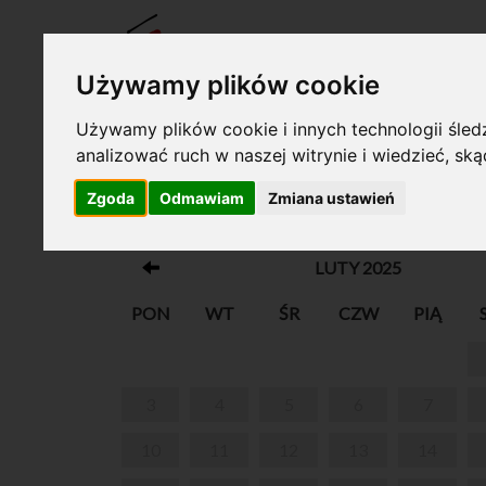
BILET
Używamy plików cookie
Używamy plików cookie i innych technologii śledz
analizować ruch w naszej witrynie i wiedzieć, sk
Twój koszyk jest pusty!
Zgoda
Odmawiam
Zmiana ustawień
UKULELKI DLA DZIECI
LUTY 2025
PON
WT
ŚR
CZW
PIĄ
3
4
5
6
7
10
11
12
13
14