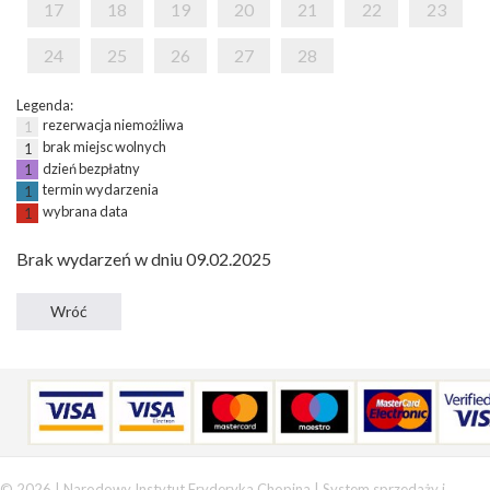
17
18
19
20
21
22
23
24
25
26
27
28
Legenda:
rezerwacja niemożliwa
1
brak miejsc wolnych
1
dzień bezpłatny
1
termin wydarzenia
1
wybrana data
1
Brak wydarzeń w dniu 09.02.2025
© 2026 | Narodowy Instytut Fryderyka Chopina |
System sprzedaży i