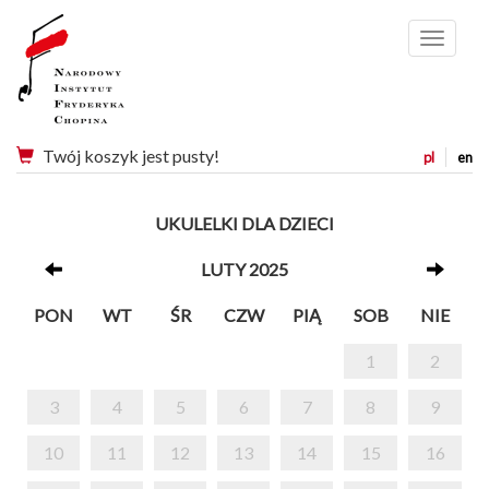
Menu
Twój koszyk jest pusty!
pl
en
UKULELKI DLA DZIECI
LUTY 2025
PON
WT
ŚR
CZW
PIĄ
SOB
NIE
1
2
3
4
5
6
7
8
9
10
11
12
13
14
15
16