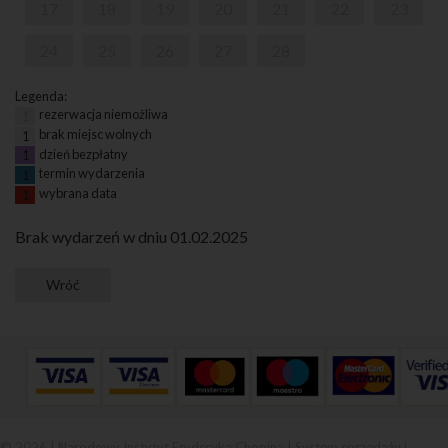
17
18
19
20
21
22
23
24
25
26
27
28
Legenda:
rezerwacja niemożliwa
1
brak miejsc wolnych
1
dzień bezpłatny
1
termin wydarzenia
1
wybrana data
1
Brak wydarzeń w dniu 01.02.2025
© 2026 | Narodowy Instytut Fryderyka Chopina |
System sprzedaży i