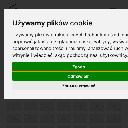
Menu
Używamy plików cookie
Używamy plików cookie i innych technologii śledzeni
Twój koszyk jest pusty!
poprawić jakość przeglądania naszej witryny, wyświe
pl
en
spersonalizowane treści i reklamy, analizować ruch w
witrynie i wiedzieć, skąd pochodzą nasi użytkownicy
UKULELKI DLA DZIECI
Zgoda
LUTY 2025
Odmawiam
PON
WT
ŚR
CZW
PIĄ
SOB
NIE
Zmiana ustawień
1
2
3
4
5
6
7
8
9
10
11
12
13
14
15
16