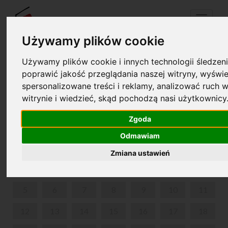
Menu
Używamy plików cookie
Używamy plików cookie i innych technologii śledzeni
Twój koszyk jest pusty!
poprawić jakość przeglądania naszej witryny, wyświe
pl
en
spersonalizowane treści i reklamy, analizować ruch w
witrynie i wiedzieć, skąd pochodzą nasi użytkownicy
UKULELKI DLA DZIECI
Zgoda
CZERWIEC 2023
Odmawiam
PON
WT
ŚR
CZW
PIĄ
SOB
NIE
Zmiana ustawień
1
2
3
4
5
6
7
8
9
10
11
12
13
14
15
16
17
18