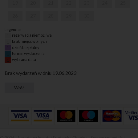
19
20
21
22
23
24
25
26
27
28
29
30
Legenda:
rezerwacja niemożliwa
1
brak miejsc wolnych
1
dzień bezpłatny
1
termin wydarzenia
1
wybrana data
1
Brak wydarzeń w dniu 19.06.2023
© 2026 | Narodowy Instytut Fryderyka Chopina |
System sprzedaży i